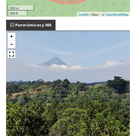
200 m
500 ft
Leaflet
| Wasi - ©
OpenStreetMap
Panorámicas y 360