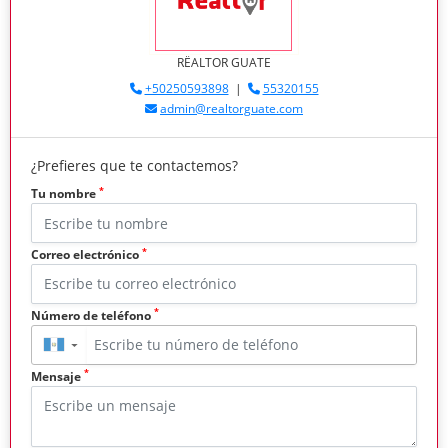
RËALTOR GUATE
+50250593898
|
55320155
admin@realtorguate.com
¿Prefieres que te contactemos?
*
Tu nombre
*
Correo electrónico
*
Número de teléfono
▼
*
Mensaje