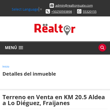
admin@realtorguate.com
Select Language
▼
+50250593898
55320155
MENÚ
Inicio
Detalles del inmueble
Terreno en Venta en KM 20.5 Aldea
a Lo Diéguez, Fraijanes