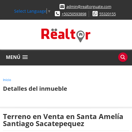
admin@realtorguate.com
Select Language
▼
+50250593898
55320155
MENÚ
Inicio
Detalles del inmueble
Terreno en Venta en Santa Amelía
Santiago Sacatepequez