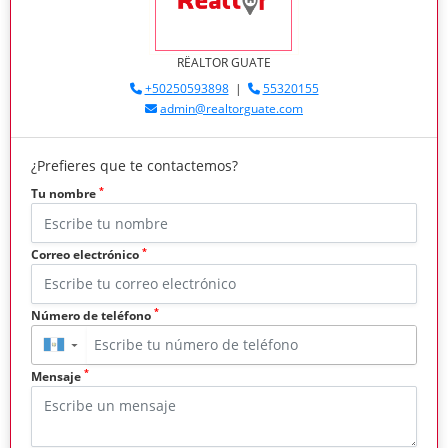
RËALTOR GUATE
+50250593898
|
55320155
admin@realtorguate.com
¿Prefieres que te contactemos?
*
Tu nombre
*
Correo electrónico
*
Número de teléfono
▼
*
Mensaje