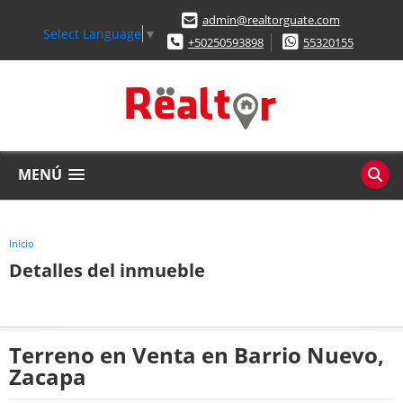
admin@realtorguate.com
Select Language
▼
+50250593898
55320155
MENÚ
Inicio
Detalles del inmueble
Terreno en Venta en Barrio Nuevo,
Zacapa