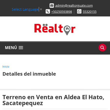
admin@realtorguate.com
Select Language
▼
+50250593898
55320155
MENÚ
Inicio
Detalles del inmueble
Terreno en Venta en Aldea El Hato,
Sacatepequez