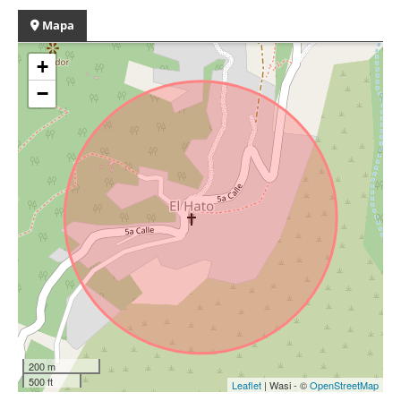
Mapa
+
−
200 m
500 ft
Leaflet
| Wasi - ©
OpenStreetMap