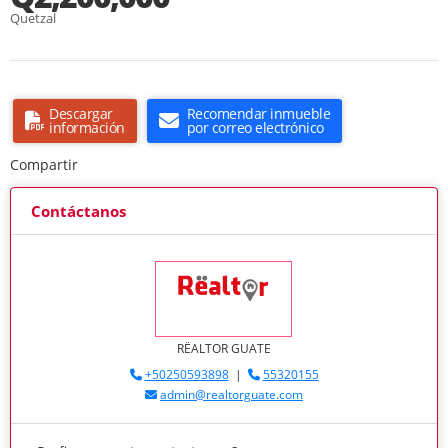
Quetzal
Descargar
Recomendar inmueble
información
por correo electrónico
Compartir
Contáctanos
RËALTOR GUATE
+50250593898
|
55320155
admin@realtorguate.com