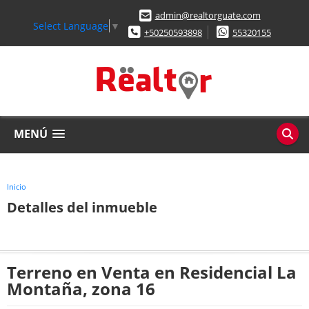
admin@realtorguate.com
Select Language
▼
+50250593898
55320155
MENÚ
Inicio
Detalles del inmueble
Terreno en Venta en Residencial La
Montaña, zona 16