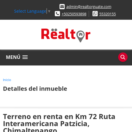
admin@realtorguate.com
Select Language
▼
+50250593898
55320155
MENÚ
Inicio
Detalles del inmueble
Terreno en renta en Km 72 Ruta
Interamericana Patzicia,
Chimaltenango