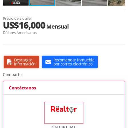
Precio de alquiler
US$16,000
Mensual
Dólares Americanos
Descargar
Recomendar inmueble
información
por correo electrónico
Compartir
Contáctanos
RËALTOR GUATE