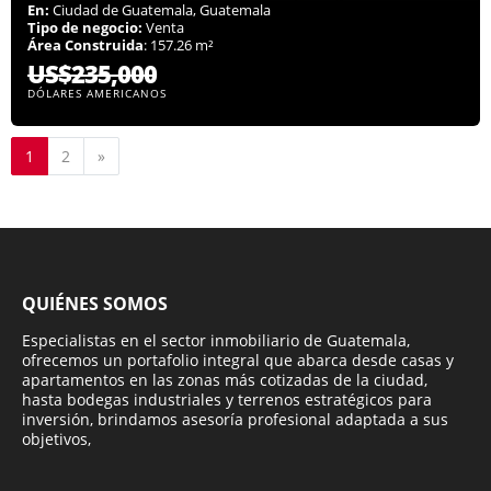
En:
Ciudad de Guatemala, Guatemala
Tipo de negocio:
Venta
Área Construida
: 157.26 m²
US$235,000
DÓLARES AMERICANOS
Siguiente
1
2
»
QUIÉNES SOMOS
Especialistas en el sector inmobiliario de Guatemala,
ofrecemos un portafolio integral que abarca desde casas y
apartamentos en las zonas más cotizadas de la ciudad,
hasta bodegas industriales y terrenos estratégicos para
inversión, brindamos asesoría profesional adaptada a sus
objetivos,