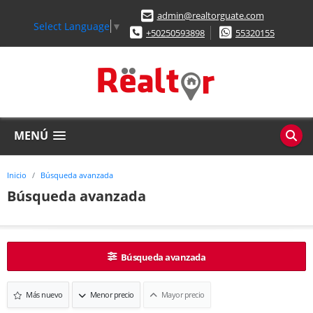
admin@realtorguate.com
Select Language
▼
+50250593898
55320155
MENÚ
Inicio
Búsqueda avanzada
Búsqueda avanzada
Búsqueda avanzada
Más nuevo
Menor precio
Mayor precio