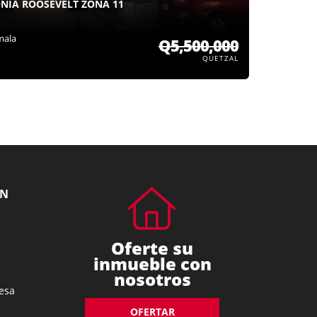
ONIA ROOSEVELT ZONA 11
mala
Q5,500,000
QUETZAL
ÓN
Oferte su
inmueble con
nosotros
esa
OFERTAR