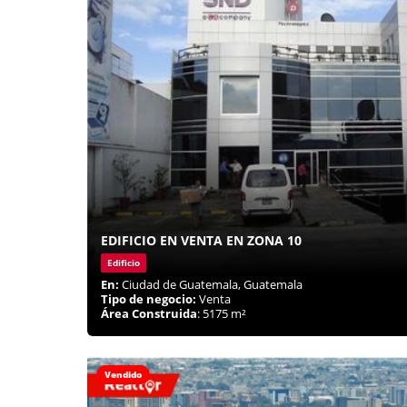
EDIFICIO EN VENTA EN ZONA 10
Edificio
En:
Ciudad de Guatemala, Guatemala
Tipo de negocio:
Venta
Área Construida
: 5175 m²
Vendido