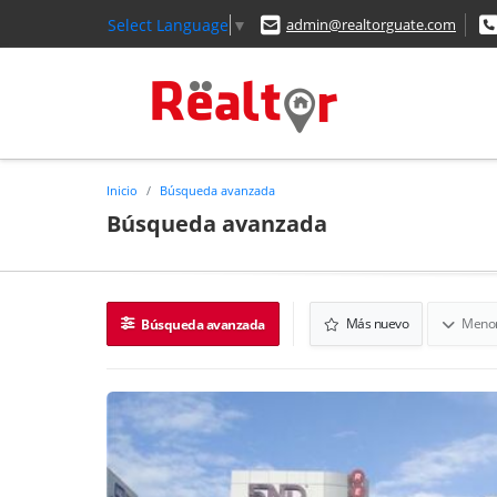
Select Language
▼
admin@realtorguate.com
Inicio
Búsqueda avanzada
Búsqueda avanzada
Más nuevo
Menor
Búsqueda avanzada