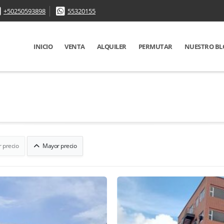
+50250593898
55320155
INICIO
VENTA
ALQUILER
PERMUTAR
NUESTRO BL
 precio
Mayor precio