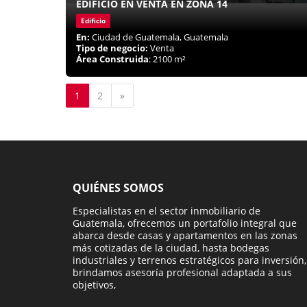
EDIFICIO EN VENTA EN ZONA 14
Edificio
En:
Ciudad de Guatemala, Guatemala
Tipo de negocio:
Venta
Área Construida
: 2100 m²
Siguiente
1
2
»
QUIÉNES SOMOS
Especialistas en el sector inmobiliario de
Guatemala, ofrecemos un portafolio integral que
abarca desde casas y apartamentos en las zonas
más cotizadas de la ciudad, hasta bodegas
industriales y terrenos estratégicos para inversión,
brindamos asesoría profesional adaptada a sus
objetivos,