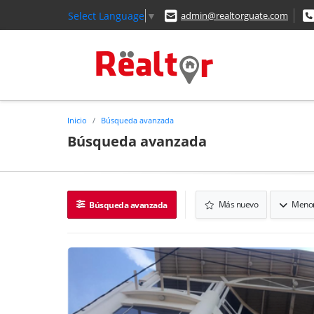
Select Language
▼
admin@realtorguate.com
Inicio
Búsqueda avanzada
Búsqueda avanzada
Más nuevo
Menor
Búsqueda avanzada