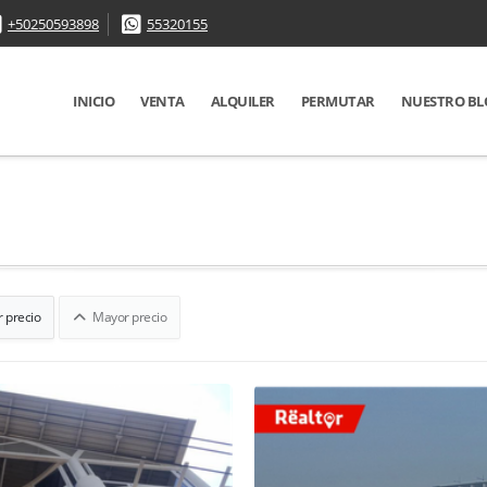
+50250593898
55320155
INICIO
VENTA
ALQUILER
PERMUTAR
NUESTRO BL
 precio
Mayor precio