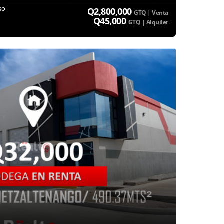
so
Q2,800,000
GTQ | Venta
Q45,000
GTQ | Alquiler