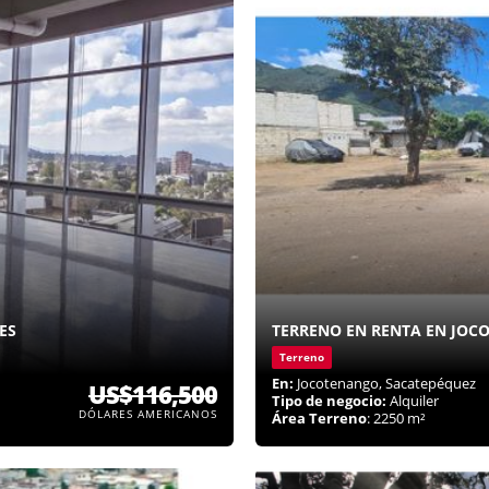
ES
TERRENO EN RENTA EN JO
Terreno
En:
Jocotenango, Sacatepéquez
US$116,500
Tipo de negocio:
Alquiler
DÓLARES AMERICANOS
Área Terreno
: 2250 m²