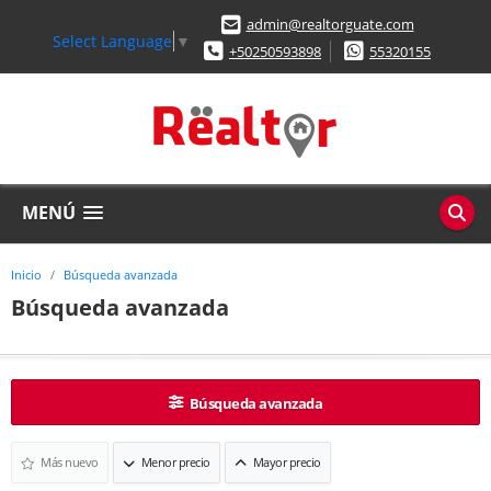
admin@realtorguate.com
Select Language
▼
+50250593898
55320155
MENÚ
Inicio
Búsqueda avanzada
Búsqueda avanzada
Búsqueda avanzada
Más nuevo
Menor precio
Mayor precio