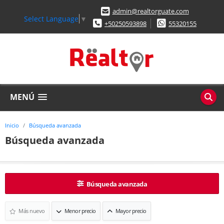
admin@realtorguate.com
Select Language
▼
+50250593898
55320155
MENÚ
Inicio
Búsqueda avanzada
Búsqueda avanzada
Búsqueda avanzada
Más nuevo
Menor precio
Mayor precio