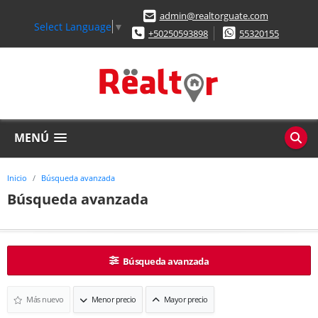
admin@realtorguate.com
Select Language
▼
+50250593898
55320155
MENÚ
Inicio
Búsqueda avanzada
Búsqueda avanzada
Búsqueda avanzada
Más nuevo
Menor precio
Mayor precio