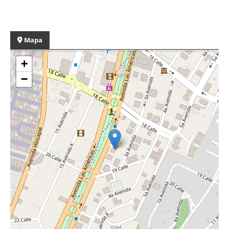
Mapa
+
−