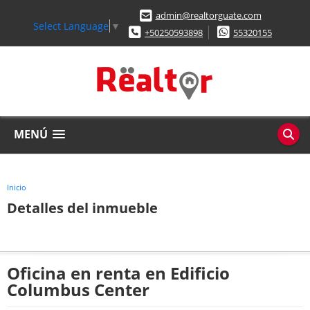
admin@realtorguate.com
Select Language
▼
+50250593898
55320155
MENÚ
Inicio
Detalles del inmueble
Oficina en renta en Edificio
Columbus Center