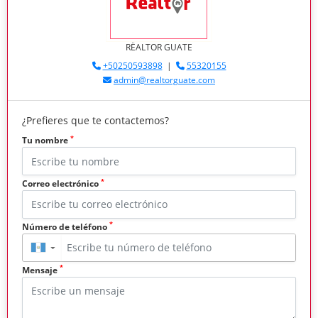
RËALTOR GUATE
+50250593898
|
55320155
admin@realtorguate.com
¿Prefieres que te contactemos?
*
Tu nombre
*
Correo electrónico
*
Número de teléfono
▼
*
Mensaje