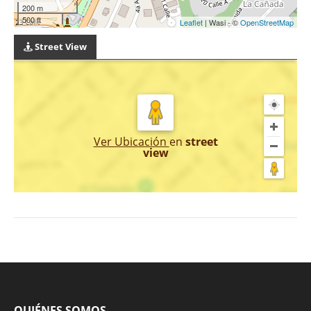
200 m
500 ft
Leaflet
| Wasi - ©
OpenStreetMap
Street View
Ver Ubicación
en
street
view
QUIÉNES SOMOS