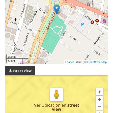
200 m
500 ft
Leaflet
| Wasi - ©
OpenStreetMap
Street View
Ver Ubicación
en
street
view