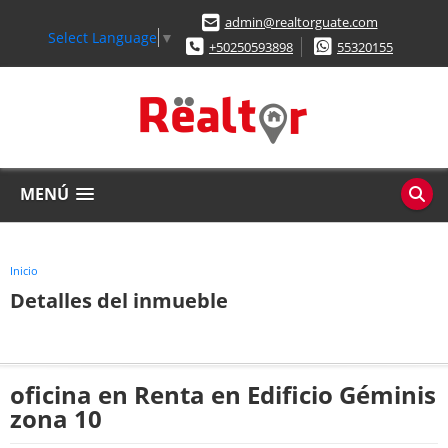
admin@realtorguate.com
Select Language
▼
+50250593898
55320155
MENÚ
Inicio
Detalles del inmueble
oficina en Renta en Edificio Géminis
zona 10