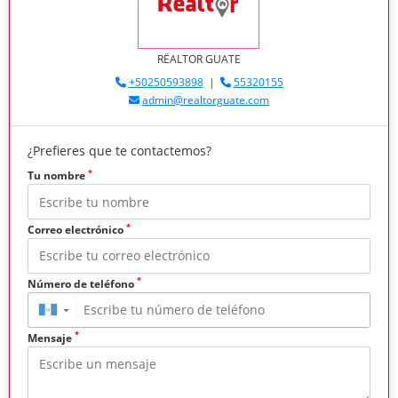
RËALTOR GUATE
+50250593898
|
55320155
admin@realtorguate.com
¿Prefieres que te contactemos?
*
Tu nombre
*
Correo electrónico
*
Número de teléfono
▼
*
Mensaje