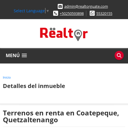
admin@realtorguate.com
Select Language
▼
+50250593898
55320155
MENÚ
Inicio
Detalles del inmueble
Terrenos en renta en Coatepeque,
Quetzaltenango