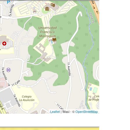
Leaflet
| Wasi - ©
OpenStreetMap