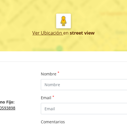
Ver Ubicación
en
street view
*
Nombre
*
Email
no Fijo:
0593898
Comentarios