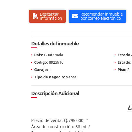
Descargar
Recomendar inmueble
información
por correo electrónico
Detalles del inmueble
País:
Guatemala
Estado
Código:
8923916
Estado:
Garaje:
1
Piso:
2
Tipo de negocio:
Venta
Descripción Adicional
L
Precio de venta: Q.795,000.°°
Área de construcción: 36 mts²