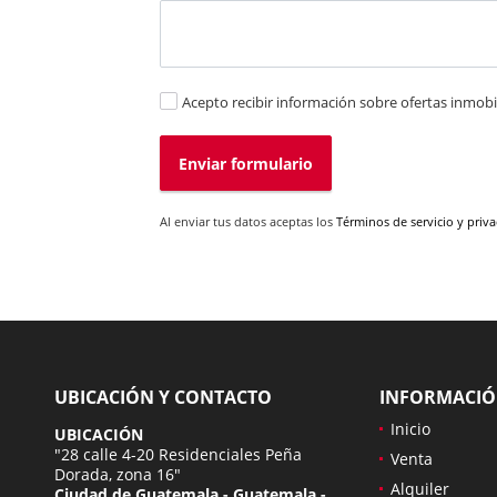
Acepto recibir información sobre ofertas inmobil
Enviar formulario
Al enviar tus datos aceptas los
Términos de servicio y priv
UBICACIÓN Y CONTACTO
INFORMACI
Inicio
UBICACIÓN
"28 calle 4-20 Residenciales Peña
Venta
Dorada, zona 16"
Alquiler
Ciudad de Guatemala - Guatemala -