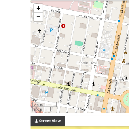
+
−
200 m
500 ft
Street View