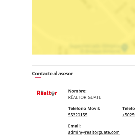
Contacte al asesor
Nombre:
RËALTOR GUATE
Teléfono Móvil:
Teléfo
55320155
+5025
Email:
admin@realtorguate.com