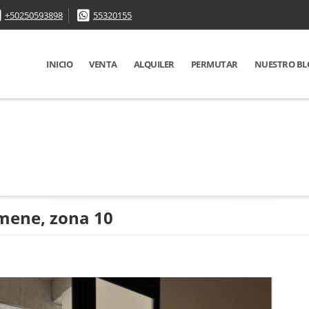
+50250593898
55320155
INICIO
VENTA
ALQUILER
PERMUTAR
NUESTRO BL
amene, zona 10