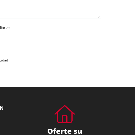
iarias
acidad
ÓN
Oferte su