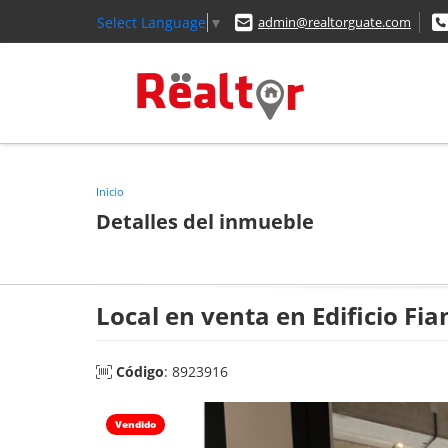
Select Language
▼
admin@realtorguate.com
Inicio
Detalles del inmueble
Local en venta en Edificio Fi
Código
: 8923916
Vendido