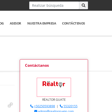
OG
ASESOR
NUESTRA EMPRESA
CONTÁCTENOS
Contáctanos
RËALTOR GUATE
+50250593898
|
55320155
admin@realtorguate.com