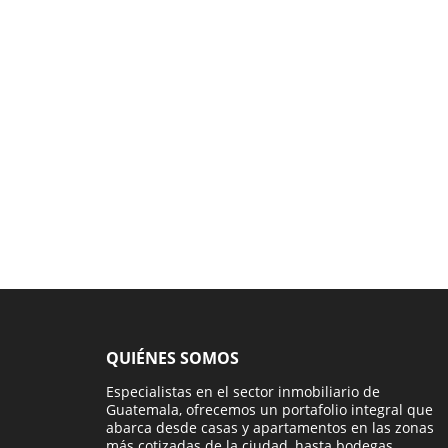
QUIÉNES SOMOS
Especialistas en el sector inmobiliario de
Guatemala, ofrecemos un portafolio integral que
abarca desde casas y apartamentos en las zonas
más cotizadas de la ciudad, hasta bodegas