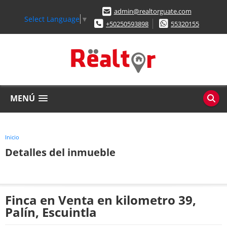
admin@realtorguate.com
Select Language
▼
+50250593898
55320155
MENÚ
Inicio
Detalles del inmueble
Finca en Venta en kilometro 39,
Palín, Escuintla