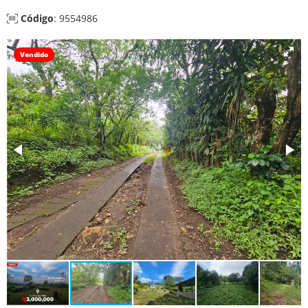
Código
: 9554986
Vendido