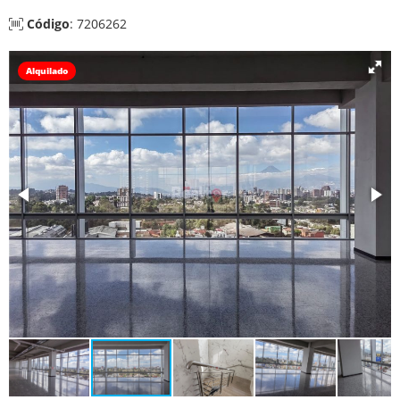
Código
: 7206262
Alquilado