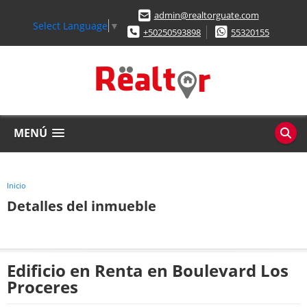
admin@realtorguate.com
Select Language
▼
+50250593898
55320155
MENÚ
Inicio
Detalles del inmueble
Edificio en Renta en Boulevard Los
Proceres