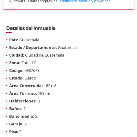
Al enviar tus datos aceptas los
Términos de servicio y privacidad
Detalles del inmueble
País:
Guatemala
Estado / Departamento:
Guatemala
Ciudad:
Ciudad de Guatemala
Zona:
Zona 17
Código:
9887678
Estado:
Usado
Área Construida:
162 m²
Área Terreno:
108 m²
Habitaciones:
3
Baños:
2
Baño medio:
Si
Garaje:
2
Piso:
2