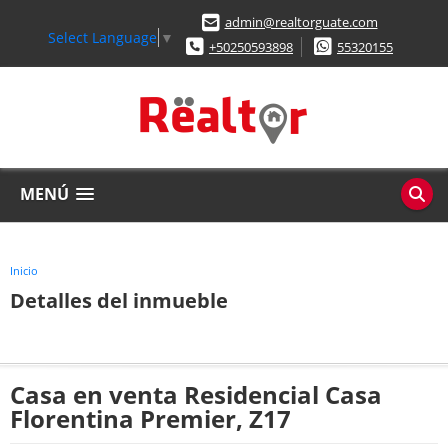
admin@realtorguate.com
Select Language
▼
+50250593898
55320155
MENÚ
Inicio
Detalles del inmueble
Casa en venta Residencial Casa
Florentina Premier, Z17