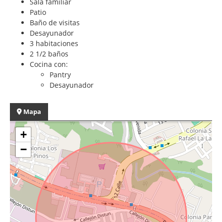
Sala familiar
Patio
Baño de visitas
Desayunador
3 habitaciones
2 1/2 baños
Cocina con:
Pantry
Desayunador
Mapa
+
−