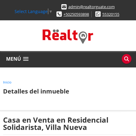
admin@realtorguate.com
Select Language
▼
+50250593898
55320155
MENÚ
Inicio
Detalles del inmueble
Casa en Venta en Residencial
Solidarista, Villa Nueva