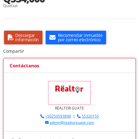
Quetzal
Descargar
Recomendar inmueble
información
por correo electrónico
Compartir
Contáctanos
RËALTOR GUATE
+50250593898
|
55320155
admin@realtorguate.com