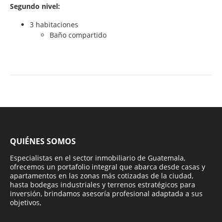
Segundo nivel:
3 habitaciones
Baño compartido
QUIÉNES SOMOS
Especialistas en el sector inmobiliario de Guatemala,
ofrecemos un portafolio integral que abarca desde casas y
apartamentos en las zonas más cotizadas de la ciudad,
hasta bodegas industriales y terrenos estratégicos para
inversión, brindamos asesoría profesional adaptada a sus
objetivos,