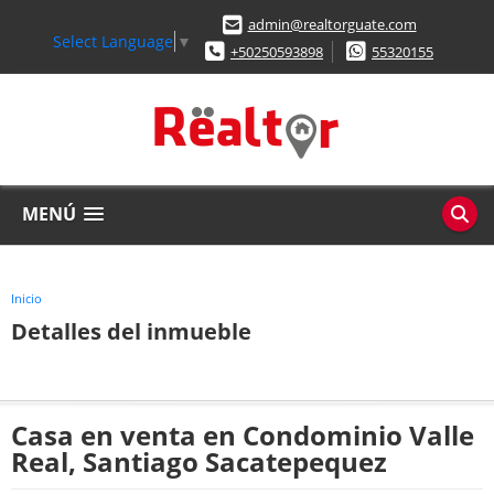
admin@realtorguate.com
Select Language
▼
+50250593898
55320155
MENÚ
Inicio
Detalles del inmueble
Casa en venta en Condominio Valle
Real, Santiago Sacatepequez