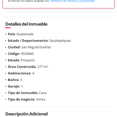
Al enviar tus datos aceptas los
Términos de servicio y privacidad
Detalles del inmueble
País:
Guatemala
Estado / Departamento:
Sacatepéquez
Ciudad:
San Miguel Dueñas
Código:
9520660
Estado:
Proyecto
Área Construida:
277 m²
Habitaciones:
4
Baños:
3
Garaje:
1
Tipo de inmueble:
Casa
Tipo de negocio:
Venta
Descripción Adicional