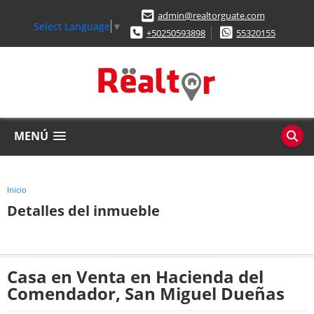
admin@realtorguate.com
Select Language
▼
+50250593898
55320155
MENÚ
Inicio
Detalles del inmueble
Casa en Venta en Hacienda del
Comendador, San Miguel Dueñas