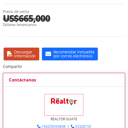
Precio de venta
US$665,000
Dólares Americanos
Descargar
Recomendar inmueble
información
por correo electrónico
Compartir
Contáctanos
RËALTOR GUATE
+50250593898
|
55320155