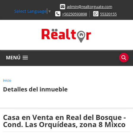
admin@realtorguate.com
Select Language
▼
+50250593898
55320155
MENÚ
Inicio
Detalles del inmueble
Casa en Venta en Real del Bosque -
Cond. Las Orquídeas, zona 8 Mixco