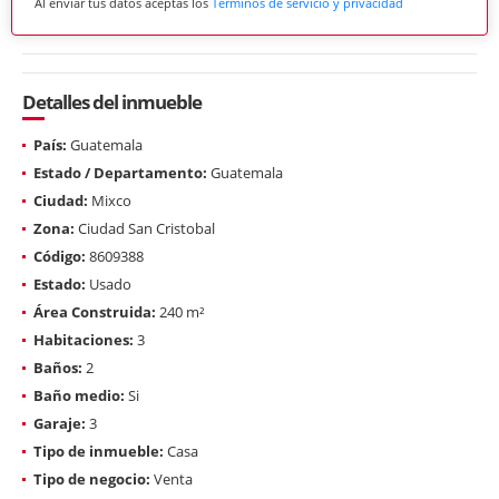
Al enviar tus datos aceptas los
Términos de servicio y privacidad
Detalles del inmueble
País:
Guatemala
Estado / Departamento:
Guatemala
Ciudad:
Mixco
Zona:
Ciudad San Cristobal
Código:
8609388
Estado:
Usado
Área Construida:
240 m²
Habitaciones:
3
Baños:
2
Baño medio:
Si
Garaje:
3
Tipo de inmueble:
Casa
Tipo de negocio:
Venta