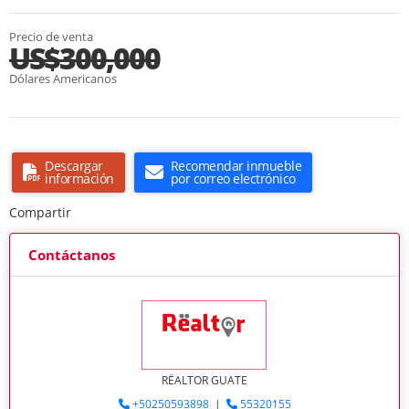
Precio de venta
US$300,000
Dólares Americanos
Descargar
Recomendar inmueble
información
por correo electrónico
Compartir
Contáctanos
RËALTOR GUATE
+50250593898
|
55320155