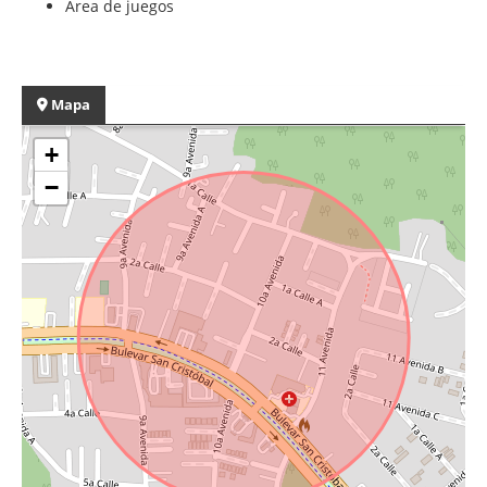
Área de juegos
Mapa
+
−