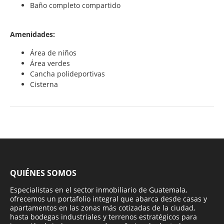
Baño completo compartido
Amenidades:
Área de niños
Área verdes
Cancha polideportivas
Cisterna
QUIÉNES SOMOS
Especialistas en el sector inmobiliario de Guatemala,
ofrecemos un portafolio integral que abarca desde casas y
apartamentos en las zonas más cotizadas de la ciudad,
hasta bodegas industriales y terrenos estratégicos para