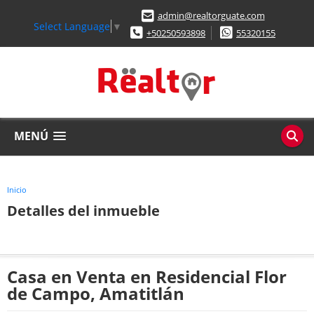
admin@realtorguate.com
Select Language
▼
+50250593898
55320155
MENÚ
Inicio
Detalles del inmueble
Casa en Venta en Residencial Flor
de Campo, Amatitlán