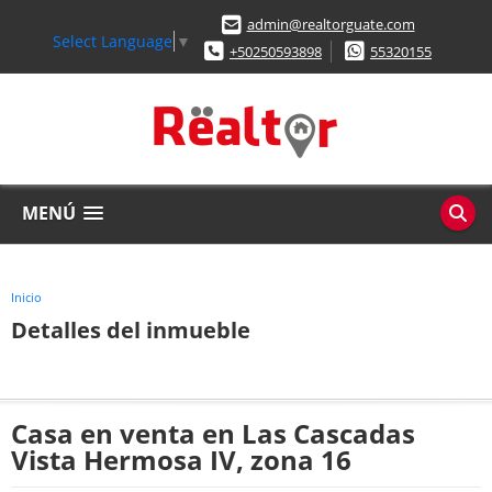
admin@realtorguate.com
Select Language
▼
+50250593898
55320155
MENÚ
Inicio
Detalles del inmueble
Casa en venta en Las Cascadas
Vista Hermosa IV, zona 16