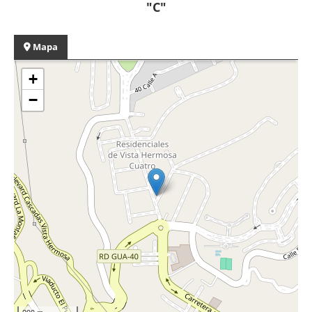
"C"
Mapa
+
−
200 m