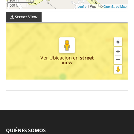
500 ft
Leaflet
| Wasi - ©
OpenStreetMap
Street View
Ver Ubicación
en
street
view
QUIÉNES SOMOS