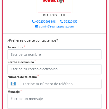
RËALTOR GUATE
+50250593898
|
55320155
admin@realtorguate.com
¿Prefieres que te contactemos?
*
Tu nombre
*
Correo electrónico
*
Número de teléfono
▼
*
Mensaje