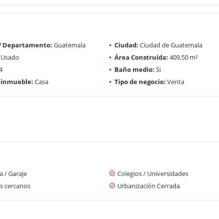
 / Departamento:
Guatemala
Ciudad:
Ciudad de Guatemala
Usado
Área Construida:
409.50 m²
4
Baño medio:
Si
 inmueble:
Casa
Tipo de negocio:
Venta
 / Garaje
Colegios / Universidades
s cercanos
Urbanización Cerrada