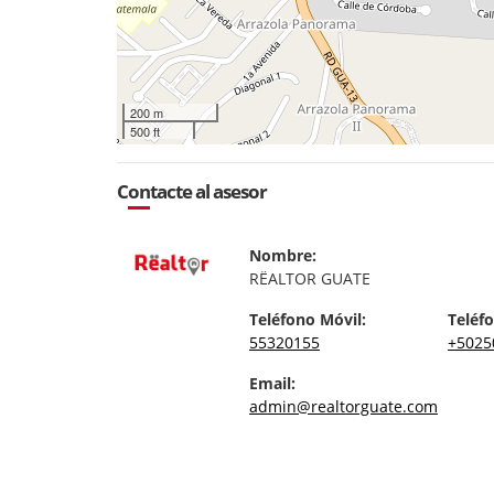
200 m
500 ft
Contacte al asesor
Nombre:
RËALTOR GUATE
Teléfono Móvil:
Teléfo
55320155
+5025
Email:
admin@realtorguate.com