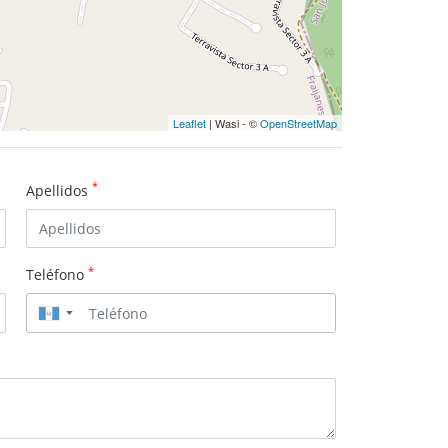
Leaflet
| Wasi - ©
OpenStreetMap
*
Apellidos
*
Teléfono
▼