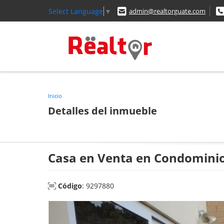
Select Language
▼
admin@realtorguate.com
Inicio
Detalles del inmueble
Casa en Venta en Condominio 
Código
: 9297880