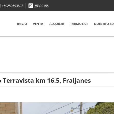
+50250593898
55320155
INICIO
VENTA
ALQUILER
PERMUTAR
NUESTRO BL
Terravista km 16.5, Fraijanes