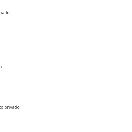
unador
o
to privado