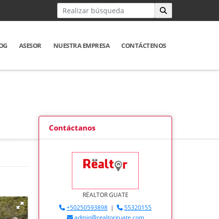
OG
ASESOR
NUESTRA EMPRESA
CONTÁCTENOS
Contáctanos
RËALTOR GUATE
+50250593898
|
55320155
admin@realtorguate.com