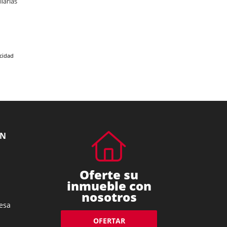
iarias
acidad
ÓN
Oferte su
inmueble con
nosotros
esa
OFERTAR