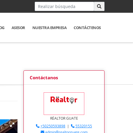
OG
ASESOR
NUESTRA EMPRESA
CONTÁCTENOS
Contáctanos
RËALTOR GUATE
+50250593898
|
55320155
admin@realtorguate.com