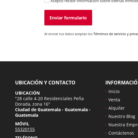
Acepto recibir información sobre ofertas inmobil
Enviar formulario
Al enviar tus datos aceptas los
Términos de servicio y priv
UBICACIÓN Y CONTACTO
INFORMACI
Inicio
UBICACIÓN
"28 calle 4-20 Residenciales Peña
Venta
Dorada, zona 16"
Alquiler
Ciudad de Guatemala - Guatemala -
Guatemala
Nuestro Blog
MÓVIL
Nuestra Empr
55320155
Contáctenos
TELÉFONO