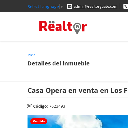
Select Language
▼
admin@realtorguate.com
Inicio
Detalles del inmueble
Casa Opera en venta en Los F
Código
: 7623493
Vendido