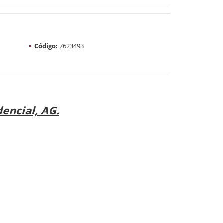
Código:
7623493
encial, AG.