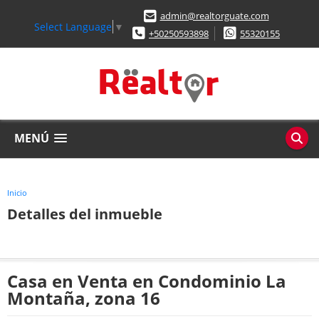
admin@realtorguate.com
Select Language
▼
+50250593898
55320155
MENÚ
Inicio
Detalles del inmueble
Casa en Venta en Condominio La
Montaña, zona 16