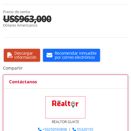
Precio de venta
US$963,000
Dólares Americanos
Descargar
Recomendar inmueble
información
por correo electrónico
Compartir
Contáctanos
RËALTOR GUATE
+50250593898
|
55320155