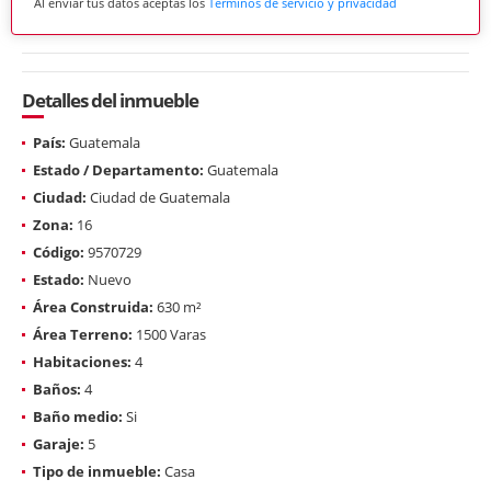
Al enviar tus datos aceptas los
Términos de servicio y privacidad
Detalles del inmueble
País:
Guatemala
Estado / Departamento:
Guatemala
Ciudad:
Ciudad de Guatemala
Zona:
16
Código:
9570729
Estado:
Nuevo
Área Construida:
630 m²
Área Terreno:
1500 Varas
Habitaciones:
4
Baños:
4
Baño medio:
Si
Garaje:
5
Tipo de inmueble:
Casa