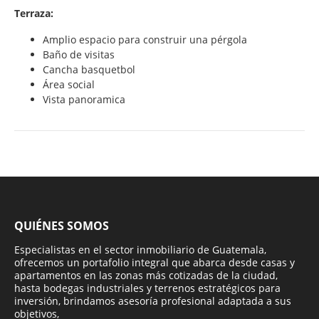
Terraza:
Amplio espacio para construir una pérgola
Baño de visitas
Cancha basquetbol
Área social
Vista panoramica
QUIÉNES SOMOS
Especialistas en el sector inmobiliario de Guatemala,
ofrecemos un portafolio integral que abarca desde casas y
apartamentos en las zonas más cotizadas de la ciudad,
hasta bodegas industriales y terrenos estratégicos para
inversión, brindamos asesoría profesional adaptada a sus
objetivos,