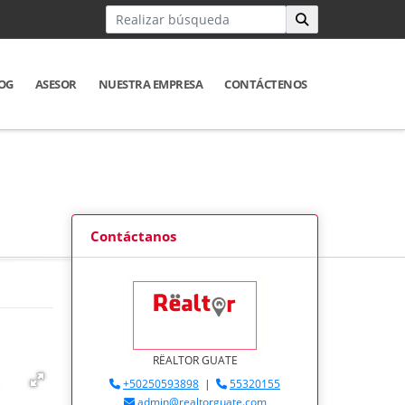
OG
ASESOR
NUESTRA EMPRESA
CONTÁCTENOS
Contáctanos
RËALTOR GUATE
+50250593898
|
55320155
admin@realtorguate.com