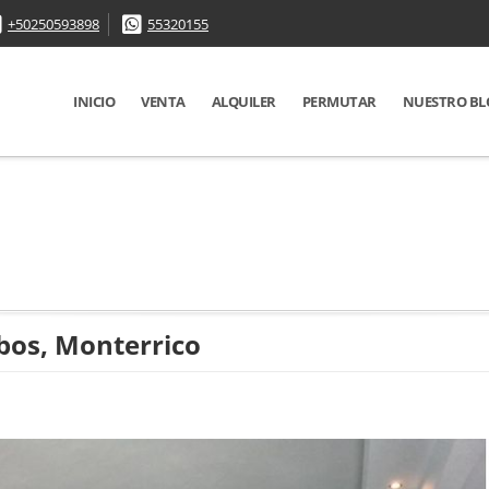
+50250593898
55320155
INICIO
VENTA
ALQUILER
PERMUTAR
NUESTRO BL
abos, Monterrico