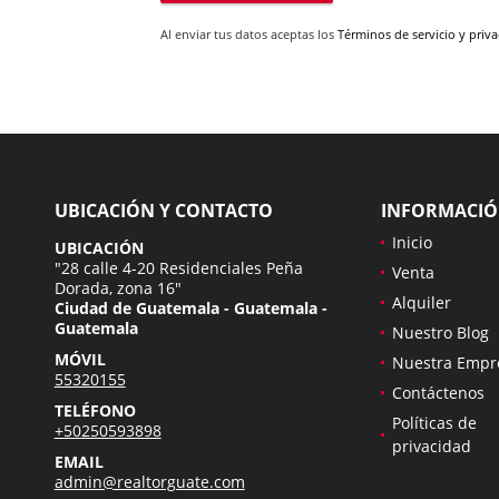
Al enviar tus datos aceptas los
Términos de servicio y priv
UBICACIÓN Y CONTACTO
INFORMACI
Inicio
UBICACIÓN
"28 calle 4-20 Residenciales Peña
Venta
Dorada, zona 16"
Alquiler
Ciudad de Guatemala - Guatemala -
Guatemala
Nuestro Blog
MÓVIL
Nuestra Empr
55320155
Contáctenos
TELÉFONO
Políticas de
+50250593898
privacidad
EMAIL
admin@realtorguate.com