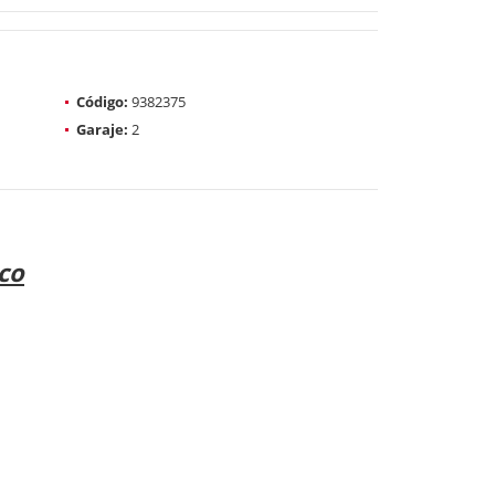
Código:
9382375
Garaje:
2
co