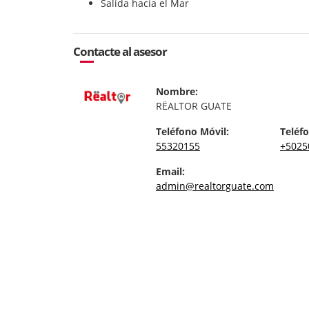
Salida hacía el Mar
Contacte al asesor
Nombre:
RËALTOR GUATE
Teléfono Móvil:
Teléfo
55320155
+5025
Email:
admin@realtorguate.com