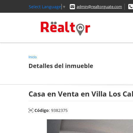
Select Language
▼
admin@realtorguate.com
Inicio
Detalles del inmueble
Casa en Venta en Villa Los C
Código
: 9382375