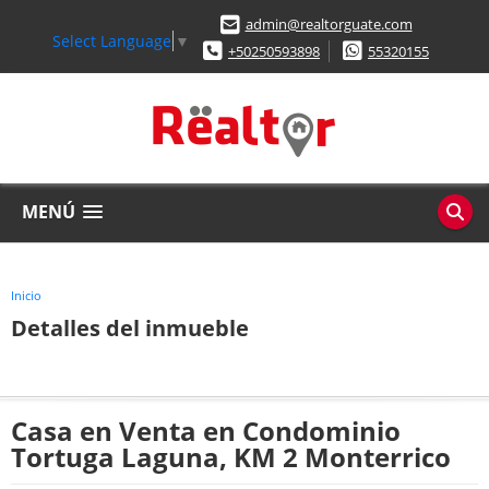
admin@realtorguate.com
Select Language
▼
+50250593898
55320155
MENÚ
Inicio
Detalles del inmueble
Casa en Venta en Condominio
Tortuga Laguna, KM 2 Monterrico