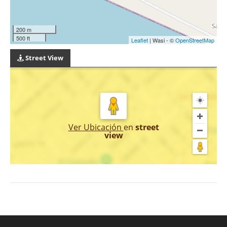
200 m
500 ft
Leaflet
| Wasi - ©
OpenStreetMap
Street View
Ver Ubicación
en
street
view