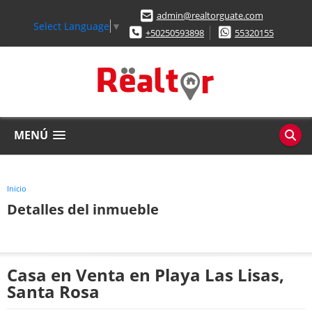
admin@realtorguate.com
Select Language
▼
+50250593898
55320155
MENÚ
Inicio
Detalles del inmueble
Casa en Venta en Playa Las Lisas,
Santa Rosa