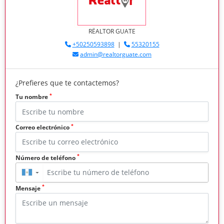
RËALTOR GUATE
+50250593898
|
55320155
admin@realtorguate.com
¿Prefieres que te contactemos?
*
Tu nombre
*
Correo electrónico
*
Número de teléfono
▼
*
Mensaje