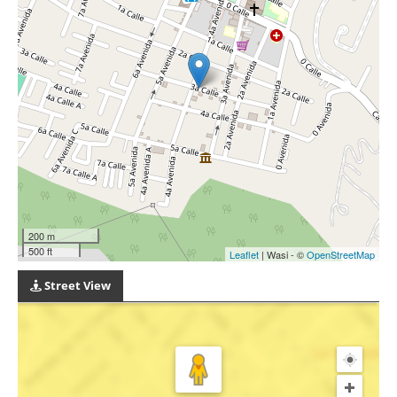
200 m
500 ft
Leaflet
| Wasi - ©
OpenStreetMap
Street View