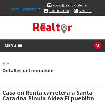
admin@realtorguate.com
Select Language
▼
+50250593898
55320155
MENÚ
Inicio
Detalles del inmueble
Casa en Renta carretera a Santa
Catarina Pinula Aldea El pueblito