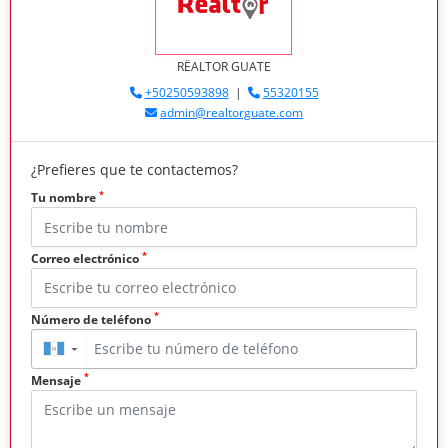
RËALTOR GUATE
+50250593898
|
55320155
admin@realtorguate.com
¿Prefieres que te contactemos?
*
Tu nombre
*
Correo electrónico
*
Número de teléfono
▼
*
Mensaje