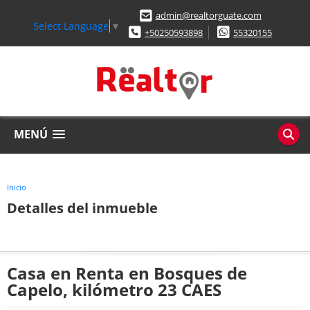
admin@realtorguate.com
Select Language
▼
+50250593898
55320155
MENÚ
Inicio
Detalles del inmueble
Casa en Renta en Bosques de
Capelo, kilómetro 23 CAES