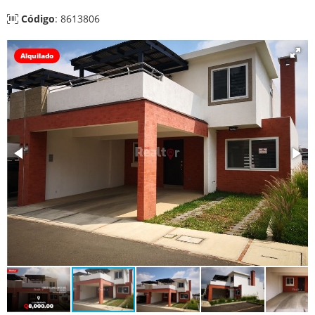
Código
: 8613806
Alquilado