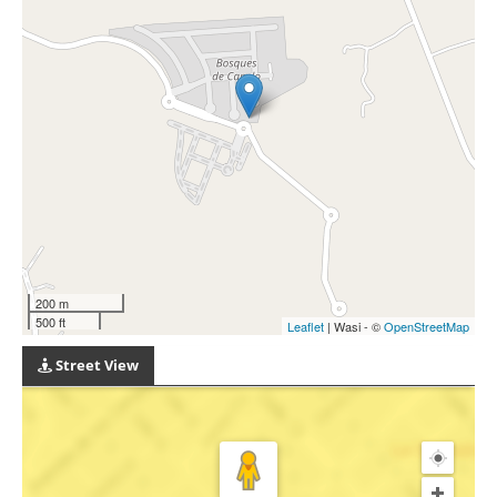
200 m
500 ft
Leaflet
| Wasi - ©
OpenStreetMap
Street View