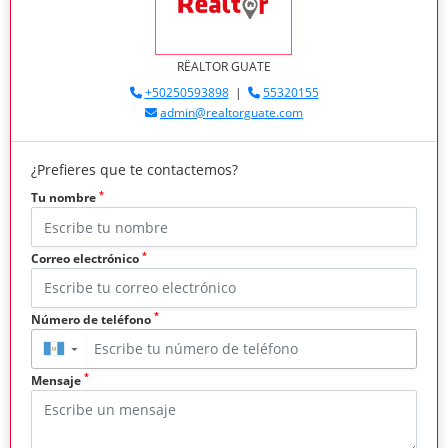
RËALTOR GUATE
+50250593898
|
55320155
admin@realtorguate.com
¿Prefieres que te contactemos?
*
Tu nombre
*
Correo electrónico
*
Número de teléfono
▼
*
Mensaje