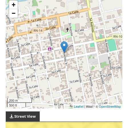
+
−
200 m
500 ft
Leaflet
| Wasi - ©
OpenStreetMap
Street View