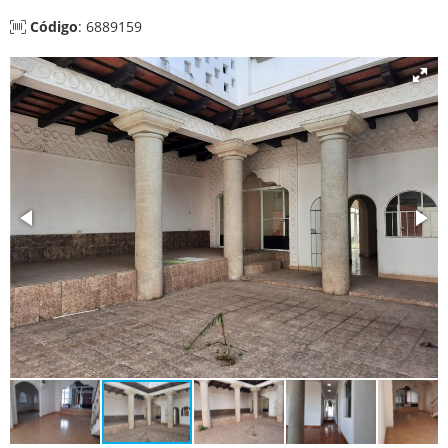
Código
: 6889159