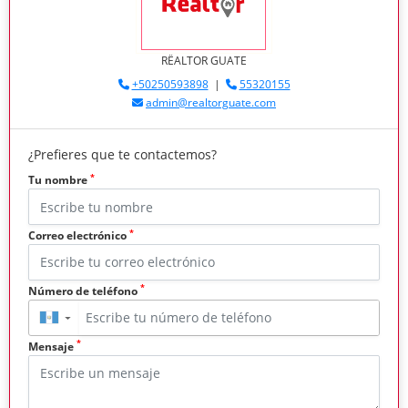
RËALTOR GUATE
+50250593898
|
55320155
admin@realtorguate.com
¿Prefieres que te contactemos?
*
Tu nombre
*
Correo electrónico
*
Número de teléfono
▼
*
Mensaje