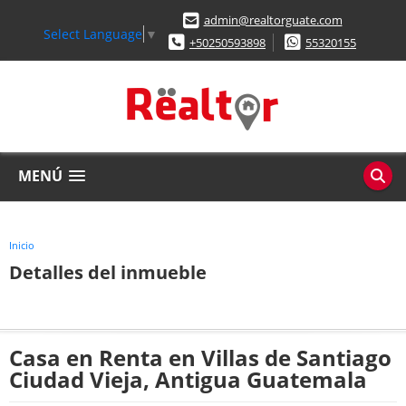
admin@realtorguate.com
Select Language
▼
+50250593898
55320155
MENÚ
Inicio
Detalles del inmueble
Casa en Renta en Villas de Santiago
Ciudad Vieja, Antigua Guatemala