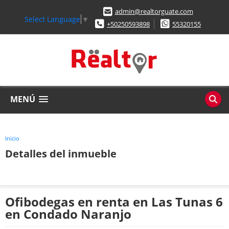
admin@realtorguate.com
Select Language
▼
+50250593898
55320155
MENÚ
Inicio
Detalles del inmueble
Ofibodegas en renta en Las Tunas 6
en Condado Naranjo