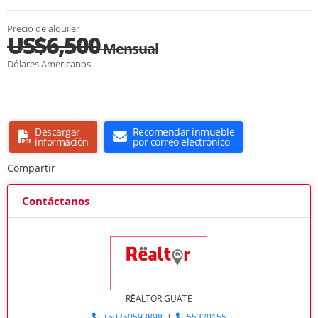
Precio de alquiler
US$6,500
Mensual
Dólares Americanos
Descargar
Recomendar inmueble
información
por correo electrónico
Compartir
Contáctanos
RËALTOR GUATE
+50250593898
|
55320155