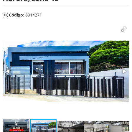
Código
: 8314271