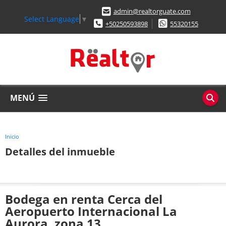
admin@realtorguate.com
Select Language
▼
+50250593898
55320155
MENÚ
Inicio
Detalles del inmueble
Bodega en renta Cerca del
Aeropuerto Internacional La
Aurora, zona 13