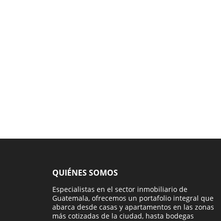
QUIÉNES SOMOS
Especialistas en el sector inmobiliario de
Guatemala, ofrecemos un portafolio integral que
abarca desde casas y apartamentos en las zonas
más cotizadas de la ciudad, hasta bodegas