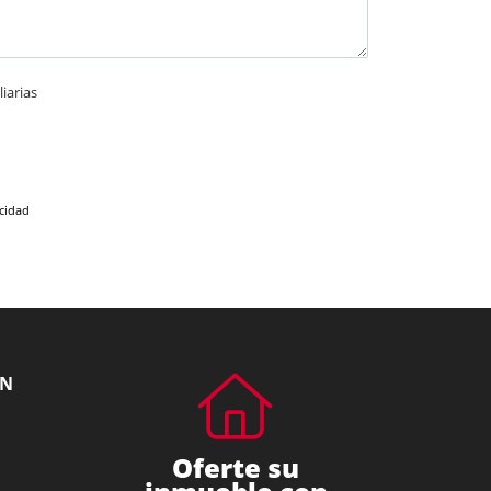
iarias
acidad
ÓN
Oferte su