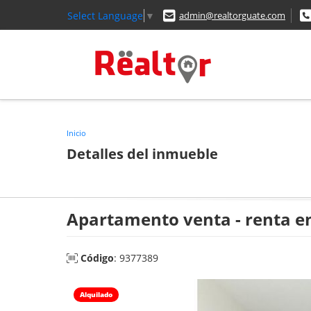
Select Language
▼
admin@realtorguate.com
Inicio
Detalles del inmueble
Apartamento venta - renta en
Código
: 9377389
Alquilado