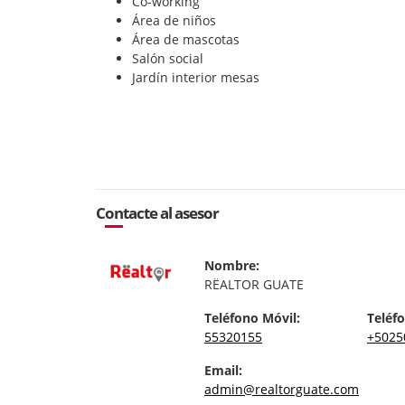
Co-working
Área de niños
Área de mascotas
Salón social
Jardín interior mesas
Contacte al asesor
Nombre:
RËALTOR GUATE
Teléfono Móvil:
Teléfo
55320155
+5025
Email:
admin@realtorguate.com