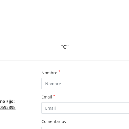
"C"
*
Nombre
*
Email
no Fijo:
0593898
Comentarios