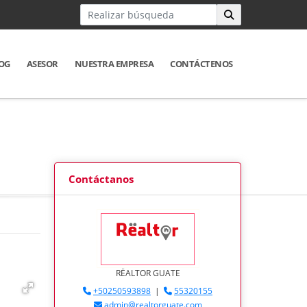
OG
ASESOR
NUESTRA EMPRESA
CONTÁCTENOS
Contáctanos
RËALTOR GUATE
+50250593898
|
55320155
admin@realtorguate.com