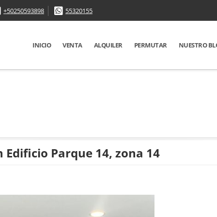
+50250593898
55320155
INICIO
VENTA
ALQUILER
PERMUTAR
NUESTRO BL
 Edificio Parque 14, zona 14