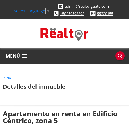
admin@realtorguate.com
Select Language
▼
+50250593898
55320155
MENÚ
Inicio
Detalles del inmueble
Apartamento en renta en Edificio
Céntrico, zona 5