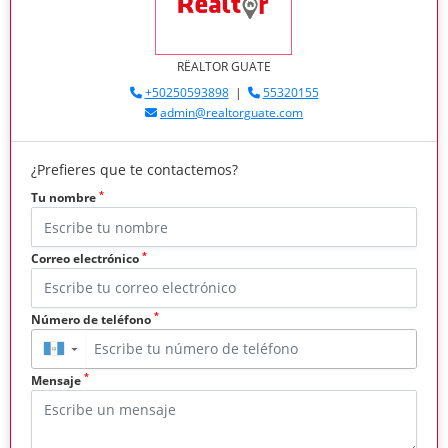
RËALTOR GUATE
+50250593898
|
55320155
admin@realtorguate.com
¿Prefieres que te contactemos?
*
Tu nombre
*
Correo electrónico
*
Número de teléfono
▼
*
Mensaje