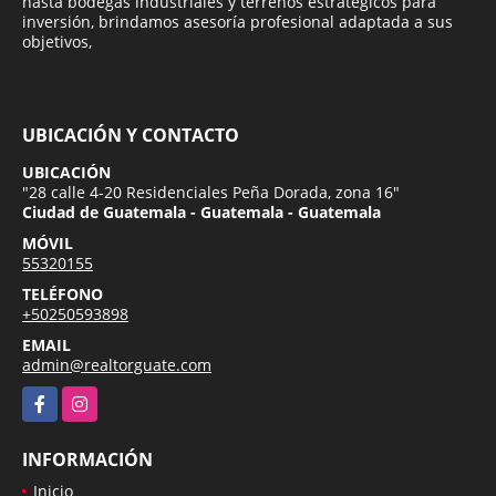
hasta bodegas industriales y terrenos estratégicos para
inversión, brindamos asesoría profesional adaptada a sus
objetivos,
UBICACIÓN Y CONTACTO
UBICACIÓN
"28 calle 4-20 Residenciales Peña Dorada, zona 16"
Ciudad de Guatemala - Guatemala - Guatemala
MÓVIL
55320155
TELÉFONO
+50250593898
EMAIL
admin@realtorguate.com
Facebook
Instagram
INFORMACIÓN
Inicio