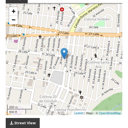
+
−
200 m
500 ft
Leaflet
| Wasi - ©
OpenStreetMap
Street View