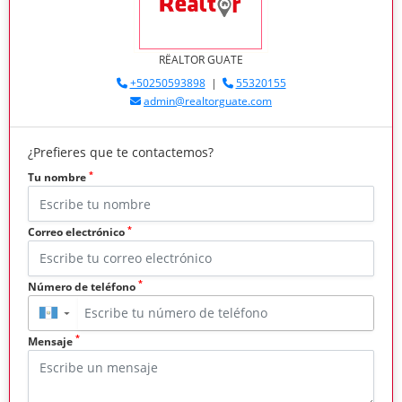
RËALTOR GUATE
+50250593898
|
55320155
admin@realtorguate.com
¿Prefieres que te contactemos?
*
Tu nombre
*
Correo electrónico
*
Número de teléfono
▼
*
Mensaje