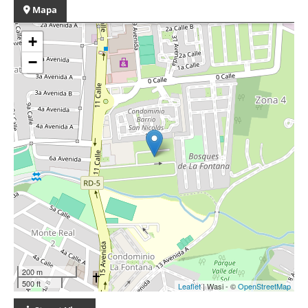
Mapa
+
−
200 m
500 ft
Leaflet
| Wasi - ©
OpenStreetMap