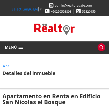
admin@realtorguate.com
Select Language
▼
+50250593898
55320155
MENÚ
Inicio
Detalles del inmueble
Apartamento en Renta en Edificio
San Nicolas el Bosque