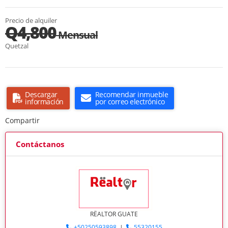
Precio de alquiler
Q4,800
Mensual
Quetzal
Descargar
Recomendar inmueble
información
por correo electrónico
Compartir
Contáctanos
RËALTOR GUATE
+50250593898
|
55320155