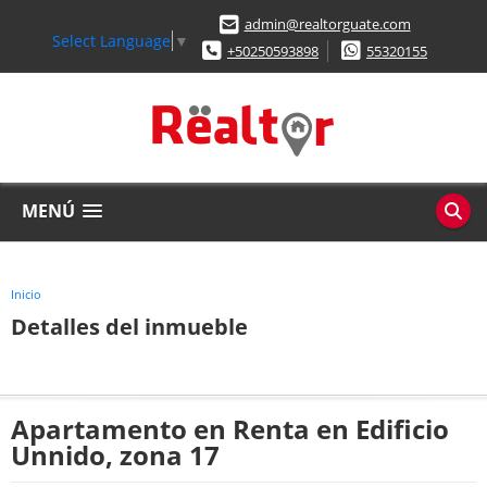
admin@realtorguate.com
Select Language
▼
+50250593898
55320155
MENÚ
Inicio
Detalles del inmueble
Apartamento en Renta en Edificio
Unnido, zona 17