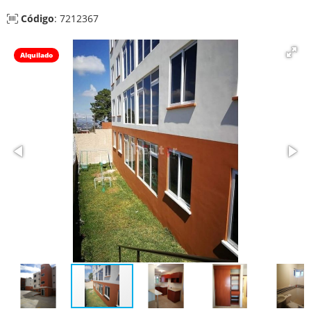
Código
: 7212367
Alquilado