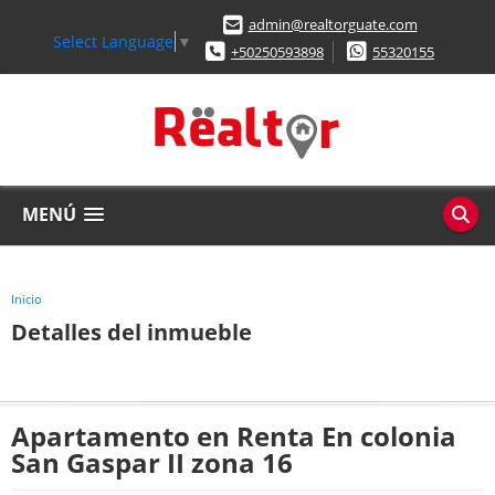
admin@realtorguate.com
Select Language
▼
+50250593898
55320155
MENÚ
Inicio
Detalles del inmueble
Apartamento en Renta En colonia
San Gaspar II zona 16