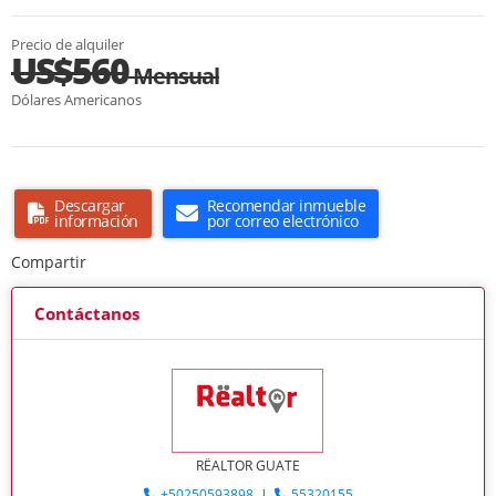
Precio de alquiler
US$560
Mensual
Dólares Americanos
Descargar
Recomendar inmueble
información
por correo electrónico
Compartir
Contáctanos
RËALTOR GUATE
+50250593898
|
55320155