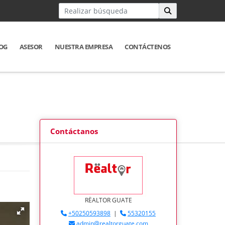
OG
ASESOR
NUESTRA EMPRESA
CONTÁCTENOS
Contáctanos
RËALTOR GUATE
+50250593898
|
55320155
admin@realtorguate.com