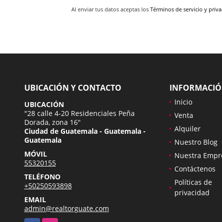
Al enviar tus datos aceptas los
Términos de servicio y priv
UBICACIÓN Y CONTACTO
INFORMACI
Inicio
UBICACIÓN
"28 calle 4-20 Residenciales Peña
Venta
Dorada, zona 16"
Alquiler
Ciudad de Guatemala - Guatemala -
Guatemala
Nuestro Blog
MÓVIL
Nuestra Empr
55320155
Contáctenos
TELÉFONO
Políticas de
+50250593898
privacidad
EMAIL
admin@realtorguate.com