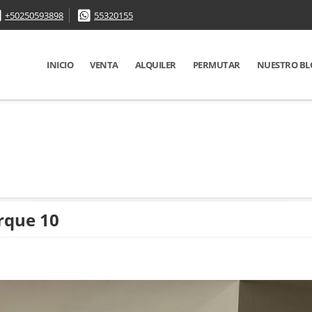
+50250593898
55320155
INICIO
VENTA
ALQUILER
PERMUTAR
NUESTRO BL
rque 10