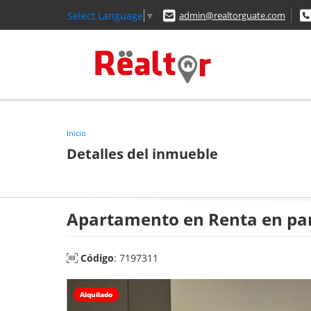
Select Language
▼
admin@realtorguate.com
Inicio
Detalles del inmueble
Apartamento en Renta en pa
Código
: 7197311
Alquilado