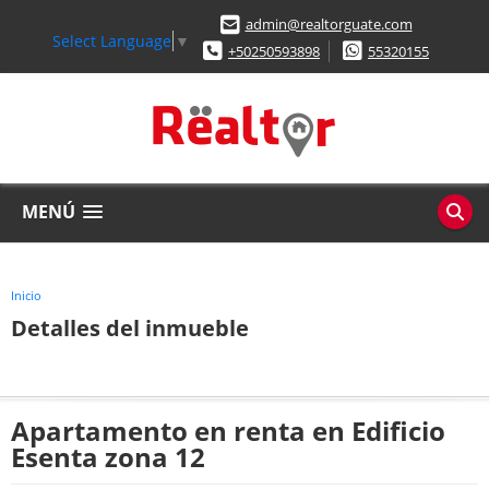
admin@realtorguate.com
Select Language
▼
+50250593898
55320155
MENÚ
Inicio
Detalles del inmueble
Apartamento en renta en Edificio
Esenta zona 12