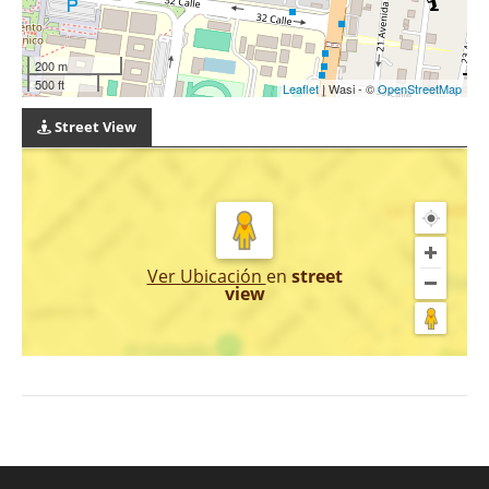
200 m
500 ft
Leaflet
| Wasi - ©
OpenStreetMap
Street View
Ver Ubicación
en
street
view