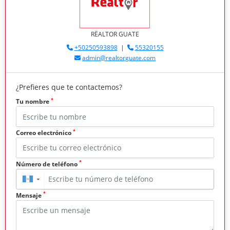
RËALTOR GUATE
+50250593898
|
55320155
admin@realtorguate.com
¿Prefieres que te contactemos?
*
Tu nombre
*
Correo electrónico
*
Número de teléfono
▼
*
Mensaje