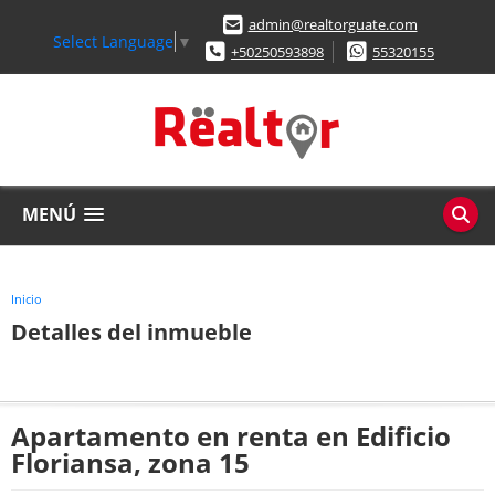
admin@realtorguate.com
Select Language
▼
+50250593898
55320155
MENÚ
Inicio
Detalles del inmueble
Apartamento en renta en Edificio
Floriansa, zona 15