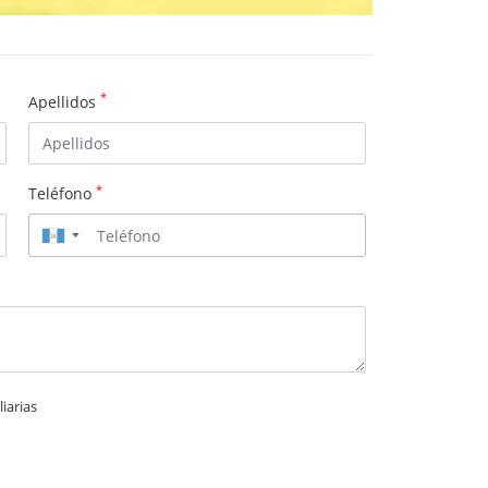
*
Apellidos
*
Teléfono
▼
iarias