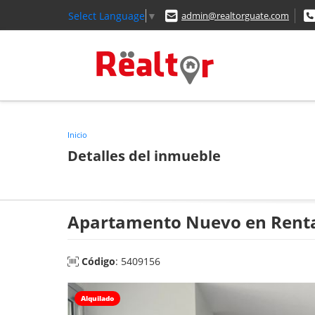
Select Language
▼
admin@realtorguate.com
Inicio
Detalles del inmueble
Apartamento Nuevo en Renta e
Código
: 5409156
Alquilado