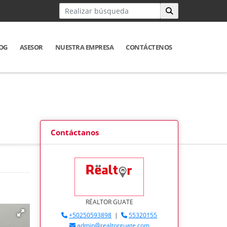
OG
ASESOR
NUESTRA EMPRESA
CONTÁCTENOS
Contáctanos
RËALTOR GUATE
+50250593898
|
55320155
admin@realtorguate.com