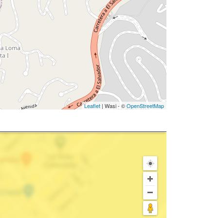
Leaflet
| Wasi - ©
OpenStreetMap