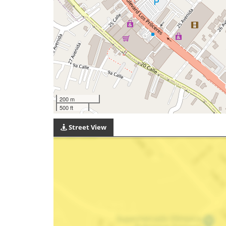
200 m
500 ft
Street View