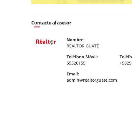
Contacte al asesor
Nombre:
RËALTOR GUATE
Teléfono Móvil:
Teléfo
55320155
+5025
Email:
admin@realtorguate.com