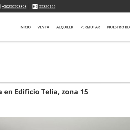
+50250593898
55320155
INICIO
VENTA
ALQUILER
PERMUTAR
NUESTRO BL
n Edificio Telia, zona 15