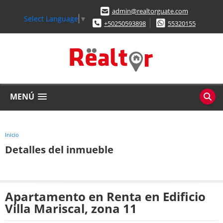
admin@realtorguate.com
Select Language
▼
+50250593898
55320155
MENÚ
Inicio
Detalles del inmueble
Apartamento en Renta en Edificio
Villa Mariscal, zona 11