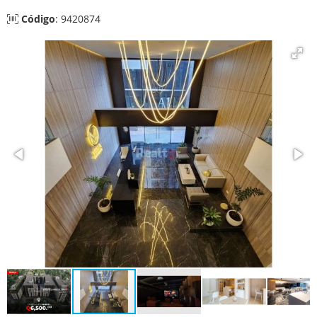
Código
: 9420874