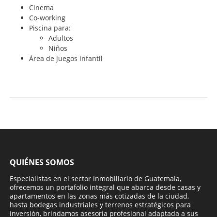
Cinema
Co-working
Piscina para:
Adultos
Niños
Área de juegos infantil
QUIÉNES SOMOS
Especialistas en el sector inmobiliario de Guatemala,
ofrecemos un portafolio integral que abarca desde casas y
apartamentos en las zonas más cotizadas de la ciudad,
hasta bodegas industriales y terrenos estratégicos para
inversión, brindamos asesoría profesional adaptada a sus