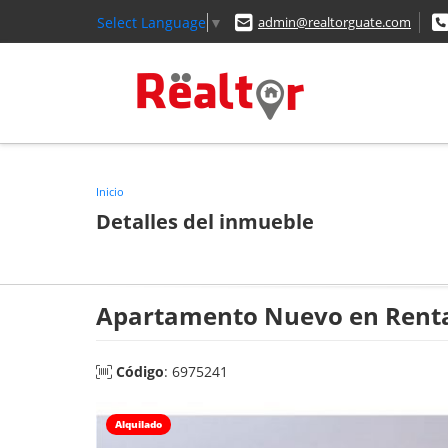
Select Language
▼
admin@realtorguate.com
Inicio
Detalles del inmueble
Apartamento Nuevo en Renta e
Código
: 6975241
Alquilado