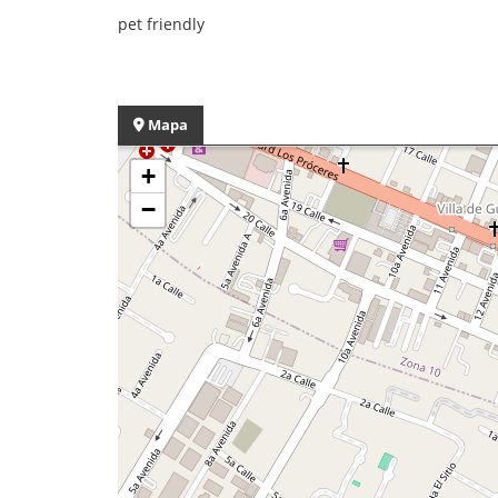
pet friendly
Mapa
+
−