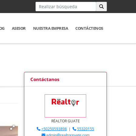
OG
ASESOR
NUESTRA EMPRESA
CONTÁCTENOS
Contáctanos
RËALTOR GUATE
+50250593898
|
55320155
admin@realtorguate.com