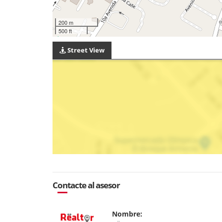
200 m
500 ft
Street View
Contacte al asesor
Nombre: