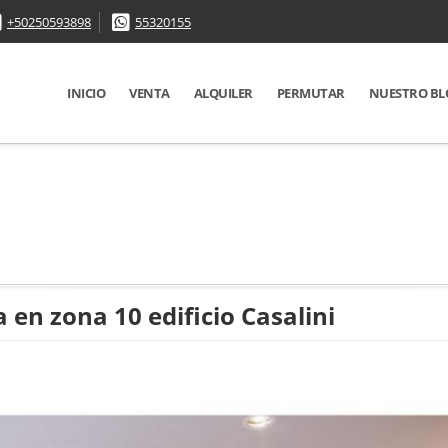
+50250593898
55320155
INICIO
VENTA
ALQUILER
PERMUTAR
NUESTRO BL
n zona 10 edificio Casalini