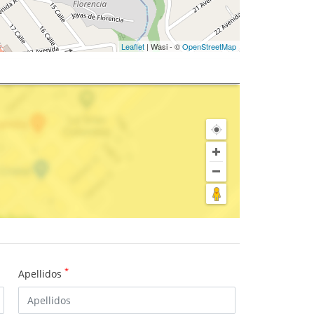
Leaflet
| Wasi - ©
OpenStreetMap
*
Apellidos